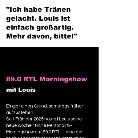
"Ich habe Tränen
gelacht. Louis ist
einfach großartig.
Mehr davon, bitte!"
Claudia Schmutzler
Schauspielerin & Regisseurin
89.0 RTL Morningshow
mit Louis
Es gibt einen Grund, samstags früher
aufzustehen...
Seit Frühjahr 2025 hostet Louis seine
neue wöchentliche Personality-
Morningshow auf 89.0 RTL – eine der